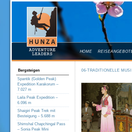
HOME
REISEANGEBOT
Bergsteigen
06-TRADITIONELLE MUS
Spantik (Golden Peak)
Expedition Karakorum –
7.027 m
Laila Peak Expedition –
6.096 m
Shaigiri Peak Trek mit
Besteigung – 5.688 m
Shimshal Chapchingal Pass
– Sonia Peak Mini