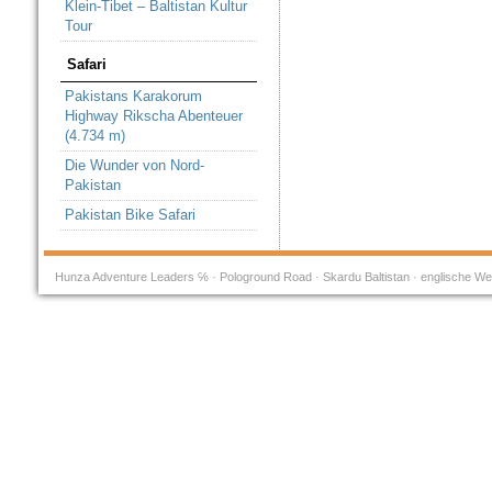
Klein-Tibet – Baltistan Kultur
Tour
Safari
Pakistans Karakorum
Highway Rikscha Abenteuer
(4.734 m)
Die Wunder von Nord-
Pakistan
Pakistan Bike Safari
Hunza Adventure Leaders ℅ · Pologround Road · Skardu Baltistan · englische We