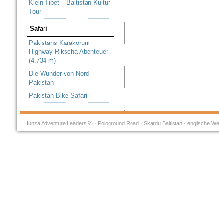
Klein-Tibet – Baltistan Kultur
Tour
Safari
Pakistans Karakorum
Highway Rikscha Abenteuer
(4.734 m)
Die Wunder von Nord-
Pakistan
Pakistan Bike Safari
Hunza Adventure Leaders ℅ · Pologround Road · Skardu Baltistan · englische We