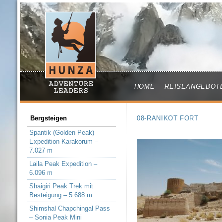
HOME
REISEANGEBOT
Bergsteigen
08-RANIKOT FORT
Spantik (Golden Peak)
Expedition Karakorum –
7.027 m
Laila Peak Expedition –
6.096 m
Shaigiri Peak Trek mit
Besteigung – 5.688 m
Shimshal Chapchingal Pass
– Sonia Peak Mini