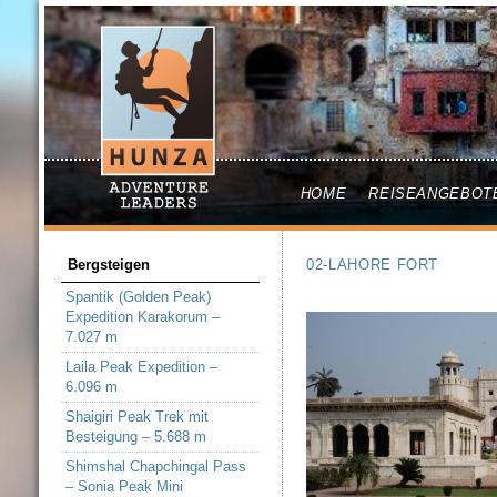
HOME
REISEANGEBOT
Bergsteigen
02-LAHORE FORT
Spantik (Golden Peak)
Expedition Karakorum –
7.027 m
Laila Peak Expedition –
6.096 m
Shaigiri Peak Trek mit
Besteigung – 5.688 m
Shimshal Chapchingal Pass
– Sonia Peak Mini