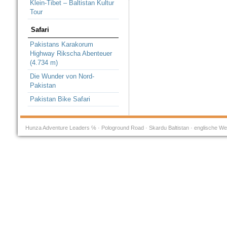
Klein-Tibet – Baltistan Kultur
Tour
Safari
Pakistans Karakorum
Highway Rikscha Abenteuer
(4.734 m)
Die Wunder von Nord-
Pakistan
Pakistan Bike Safari
Hunza Adventure Leaders ℅ · Pologround Road · Skardu Baltistan · englische We