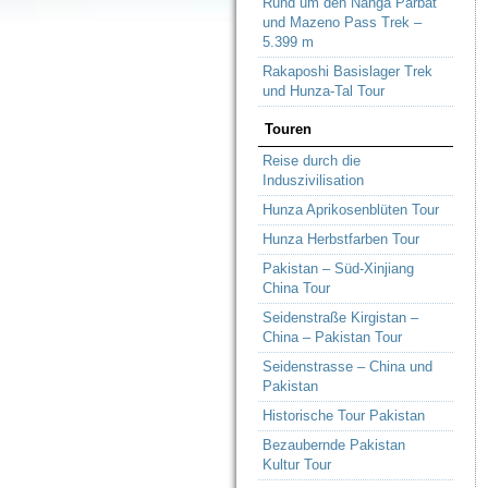
Rund um den Nanga Parbat
und Mazeno Pass Trek –
5.399 m
Rakaposhi Basislager Trek
und Hunza-Tal Tour
Touren
Reise durch die
Induszivilisation
Hunza Aprikosenblüten Tour
Hunza Herbstfarben Tour
Pakistan – Süd-Xinjiang
China Tour
Seidenstraße Kirgistan –
China – Pakistan Tour
Seidenstrasse – China und
Pakistan
Historische Tour Pakistan
Bezaubernde Pakistan
Kultur Tour